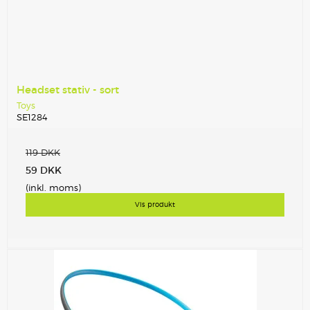
Headset stativ - sort
Toys
SE1284
119 DKK
59 DKK
(inkl. moms)
Vis produkt