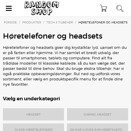
×
FORSIDE
/
PRODUKTER
/
TECH & TILBEHØR
/
HØRETELEFONER OG HEADSETS
Høretelefoner og headsets
Høretelefoner og headsets giver dig krystalklar lyd, uanset om du
er på farten eller hjemme. Vi har samlet et bredt udvalg, der
passer til smartphones, tablets og computere. Find alt fra
trådløse modeller til klassiske kablede, så du kan vælge det, der
passer bedst til dine behov. Skal du bruge ekstra tilbehør, har vi
også praktiske opbevaringsløsninger. Rul ned og udforsk vores
sortiment, eller vælg en produktspecifik menu for at finde dine
nye favoritter.
Vælg en underkategori
HEADSET
GAMING HEADSET
IN EAR HØRETELEFONER
ON EAR & OVER EAR HØRETELEFONER