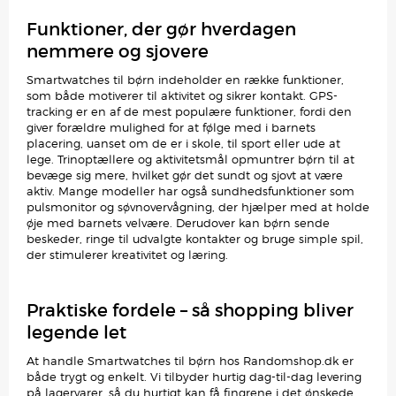
Funktioner, der gør hverdagen
nemmere og sjovere
Smartwatches til børn indeholder en række funktioner,
som både motiverer til aktivitet og sikrer kontakt. GPS-
tracking er en af de mest populære funktioner, fordi den
giver forældre mulighed for at følge med i barnets
placering, uanset om de er i skole, til sport eller ude at
lege. Trinoptællere og aktivitetsmål opmuntrer børn til at
bevæge sig mere, hvilket gør det sundt og sjovt at være
aktiv. Mange modeller har også sundhedsfunktioner som
pulsmonitor og søvnovervågning, der hjælper med at holde
øje med barnets velvære. Derudover kan børn sende
beskeder, ringe til udvalgte kontakter og bruge simple spil,
der stimulerer kreativitet og læring.
Praktiske fordele – så shopping bliver
legende let
At handle Smartwatches til børn hos Randomshop.dk er
både trygt og enkelt. Vi tilbyder hurtig dag-til-dag levering
på lagervarer, så du hurtigt kan få fingrene i det ønskede