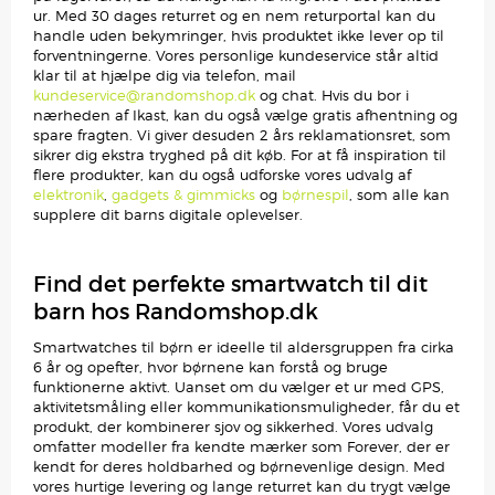
ur. Med 30 dages returret og en nem returportal kan du
handle uden bekymringer, hvis produktet ikke lever op til
forventningerne. Vores personlige kundeservice står altid
klar til at hjælpe dig via telefon, mail
kundeservice@randomshop.dk
og chat. Hvis du bor i
nærheden af Ikast, kan du også vælge gratis afhentning og
spare fragten. Vi giver desuden 2 års reklamationsret, som
sikrer dig ekstra tryghed på dit køb. For at få inspiration til
flere produkter, kan du også udforske vores udvalg af
elektronik
,
gadgets & gimmicks
og
børnespil
, som alle kan
supplere dit barns digitale oplevelser.
Find det perfekte smartwatch til dit
barn hos Randomshop.dk
Smartwatches til børn er ideelle til aldersgruppen fra cirka
6 år og opefter, hvor børnene kan forstå og bruge
funktionerne aktivt. Uanset om du vælger et ur med GPS,
aktivitetsmåling eller kommunikationsmuligheder, får du et
produkt, der kombinerer sjov og sikkerhed. Vores udvalg
omfatter modeller fra kendte mærker som Forever, der er
kendt for deres holdbarhed og børnevenlige design. Med
vores hurtige levering og lange returret kan du trygt vælge