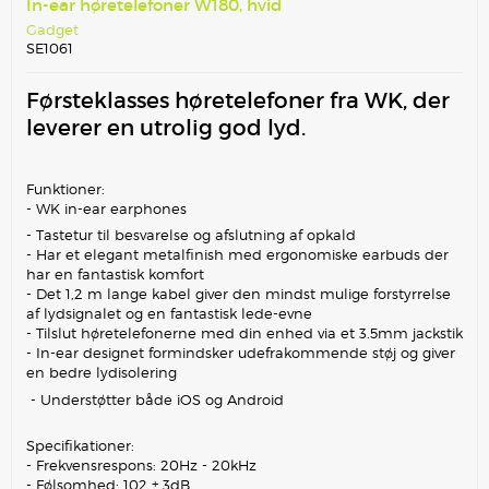
In-ear høretelefoner W180, hvid
Gadget
SE1061
Førsteklasses høretelefoner fra WK, der
leverer en utrolig god lyd.
Funktioner:
- WK in-ear earphones
- Tastetur til besvarelse og afslutning af opkald
- Har et elegant metalfinish med ergonomiske earbuds der
har en fantastisk komfort
- Det 1,2 m lange kabel giver den mindst mulige forstyrrelse
af lydsignalet og en fantastisk lede-evne
- Tilslut høretelefonerne med din enhed via et 3.5mm jackstik
- In-ear designet formindsker udefrakommende støj og giver
en bedre lydisolering
- Understøtter både iOS og Android
Specifikationer:
- Frekvensrespons: 20Hz - 20kHz
- Følsomhed: 102 ± 3dB