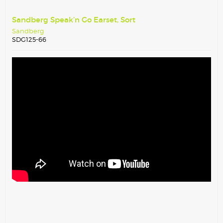
Sandberg Speak’n Go Earset, Sort
Sandberg
SDG125-66