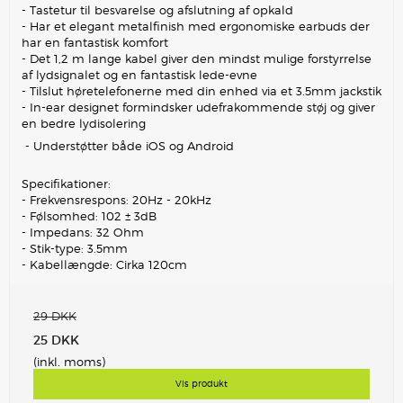
- Tastetur til besvarelse og afslutning af opkald
- Har et elegant metalfinish med ergonomiske earbuds der
har en fantastisk komfort
- Det 1,2 m lange kabel giver den mindst mulige forstyrrelse
af lydsignalet og en fantastisk lede-evne
- Tilslut høretelefonerne med din enhed via et 3.5mm jackstik
- In-ear designet formindsker udefrakommende støj og giver
en bedre lydisolering
- Understøtter både iOS og Android
Specifikationer:
- Frekvensrespons: 20Hz - 20kHz
- Følsomhed: 102 ± 3dB
- Impedans: 32 Ohm
- Stik-type: 3.5mm
- Kabellængde: Cirka 120cm
29 DKK
25 DKK
(inkl. moms)
Vis produkt