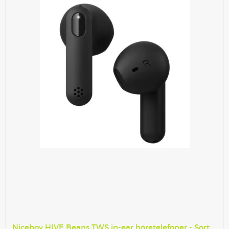
Niceboy HIVE Beans TWS in-ear høretelefoner - Sort