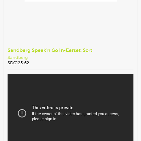
Sandberg Speak’n Go In-Earset, Sort
Sandberg
SDG125-62