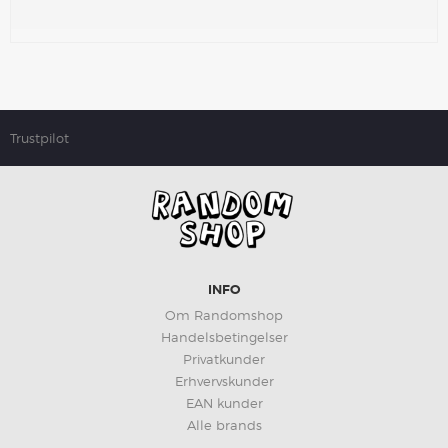
Trustpilot
INFO
Om Randomshop
Handelsbetingelser
Privatkunder
Erhvervskunder
EAN kunder
Alle brands