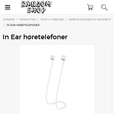
×
FORSIDE
/
PRODUKTER
/
TECH & TILBEHØR
/
HØRETELEFONER OG HEADSETS
/
IN EAR HØRETELEFONER
In Ear høretelefoner