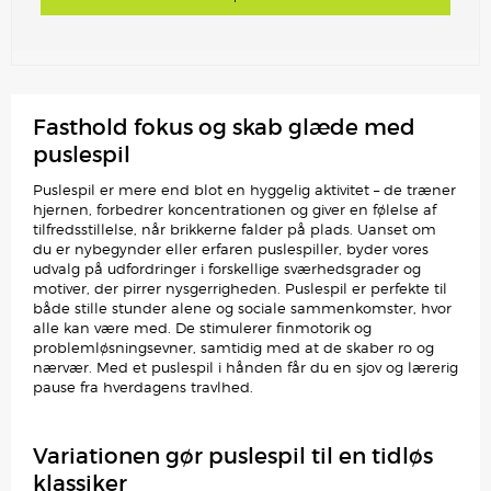
Fasthold fokus og skab glæde med
puslespil
Puslespil er mere end blot en hyggelig aktivitet – de træner
hjernen, forbedrer koncentrationen og giver en følelse af
tilfredsstillelse, når brikkerne falder på plads. Uanset om
du er nybegynder eller erfaren puslespiller, byder vores
udvalg på udfordringer i forskellige sværhedsgrader og
motiver, der pirrer nysgerrigheden. Puslespil er perfekte til
både stille stunder alene og sociale sammenkomster, hvor
alle kan være med. De stimulerer finmotorik og
problemløsningsevner, samtidig med at de skaber ro og
nærvær. Med et puslespil i hånden får du en sjov og lærerig
pause fra hverdagens travlhed.
Variationen gør puslespil til en tidløs
klassiker