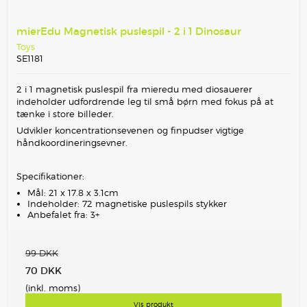
mierEdu Magnetisk puslespil - 2 i 1 Dinosaur
Toys
SE1181
2 i 1 magnetisk puslespil fra mieredu med diosauerer
indeholder udfordrende leg til små børn med fokus på at
tænke i store billeder.
Udvikler koncentrationsevenen og finpudser vigtige
håndkoordineringsevner.
Specifikationer:
Mål: 21 x 17.8 x 3.1cm
Indeholder: 72 magnetiske puslespils stykker
Anbefalet fra: 3+
99 DKK
70 DKK
(inkl. moms)
Vis produkt