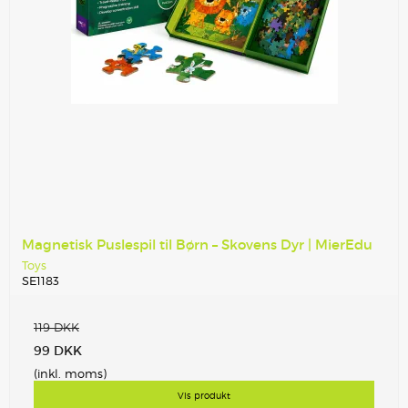
Magnetisk Puslespil til Børn – Skovens Dyr | MierEdu
Toys
SE1183
119 DKK
99 DKK
(inkl. moms)
Vis produkt