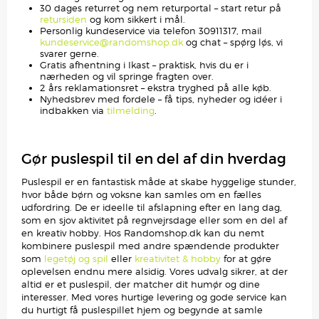
30 dages returret og nem returportal – start retur på
retursiden
og kom sikkert i mål.
Personlig kundeservice via telefon 30911317, mail
kundeservice@randomshop.dk
og chat – spørg løs, vi
svarer gerne.
Gratis afhentning i Ikast – praktisk, hvis du er i
nærheden og vil springe fragten over.
2 års reklamationsret – ekstra tryghed på alle køb.
Nyhedsbrev med fordele – få tips, nyheder og idéer i
indbakken via
tilmelding
.
Gør puslespil til en del af din hverdag
Puslespil er en fantastisk måde at skabe hyggelige stunder,
hvor både børn og voksne kan samles om en fælles
udfordring. De er ideelle til afslapning efter en lang dag,
som en sjov aktivitet på regnvejrsdage eller som en del af
en kreativ hobby. Hos Randomshop.dk kan du nemt
kombinere puslespil med andre spændende produkter
som
legetøj og spil
eller
kreativitet & hobby
for at gøre
oplevelsen endnu mere alsidig. Vores udvalg sikrer, at der
altid er et puslespil, der matcher dit humør og dine
interesser. Med vores hurtige levering og gode service kan
du hurtigt få puslespillet hjem og begynde at samle