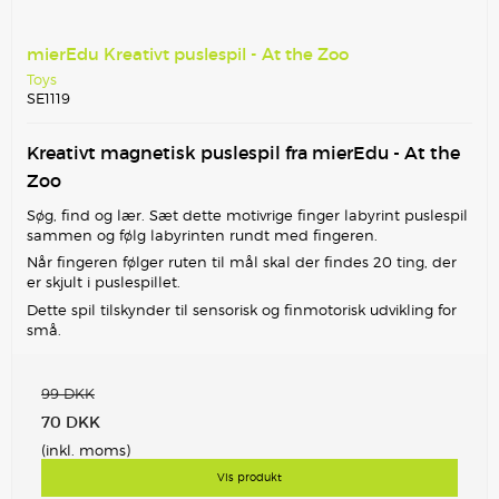
mierEdu Kreativt puslespil - At the Zoo
Toys
SE1119
Kreativt magnetisk puslespil fra mierEdu - At the
Zoo
Søg, find og lær. Sæt dette motivrige finger labyrint puslespil
sammen og følg labyrinten rundt med fingeren.
Når fingeren følger ruten til mål skal der findes 20 ting, der
er skjult i puslespillet.
Dette spil tilskynder til sensorisk og finmotorisk udvikling for
små.
99 DKK
70 DKK
(inkl. moms)
Vis produkt