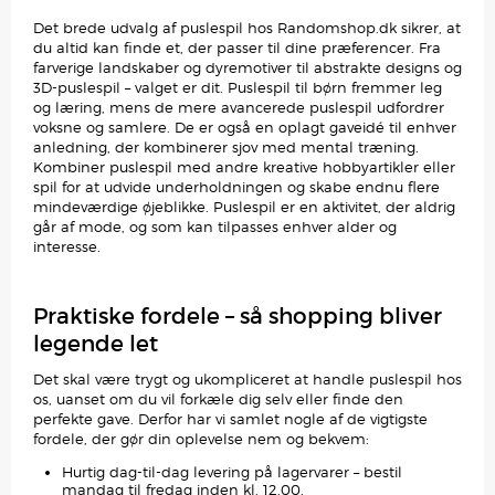
Det brede udvalg af puslespil hos Randomshop.dk sikrer, at
du altid kan finde et, der passer til dine præferencer. Fra
farverige landskaber og dyremotiver til abstrakte designs og
3D-puslespil – valget er dit. Puslespil til børn fremmer leg
og læring, mens de mere avancerede puslespil udfordrer
voksne og samlere. De er også en oplagt gaveidé til enhver
anledning, der kombinerer sjov med mental træning.
Kombiner puslespil med andre kreative hobbyartikler eller
spil for at udvide underholdningen og skabe endnu flere
mindeværdige øjeblikke. Puslespil er en aktivitet, der aldrig
går af mode, og som kan tilpasses enhver alder og
interesse.
Praktiske fordele – så shopping bliver
legende let
Det skal være trygt og ukompliceret at handle puslespil hos
os, uanset om du vil forkæle dig selv eller finde den
perfekte gave. Derfor har vi samlet nogle af de vigtigste
fordele, der gør din oplevelse nem og bekvem:
Hurtig dag-til-dag levering på lagervarer – bestil
mandag til fredag inden kl. 12.00.