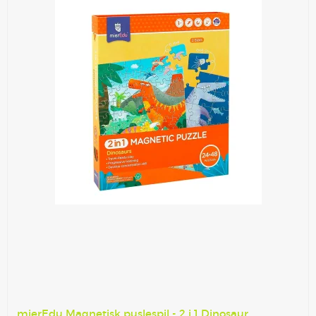
mierEdu Magnetisk puslespil - 2 i 1 Dinosaur