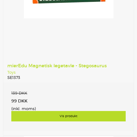
mierEdu Magnetisk legetavle - Stegosaurus
Toys
SE1373
139 DKK
99 DKK
(inkl. moms)
Vis produkt