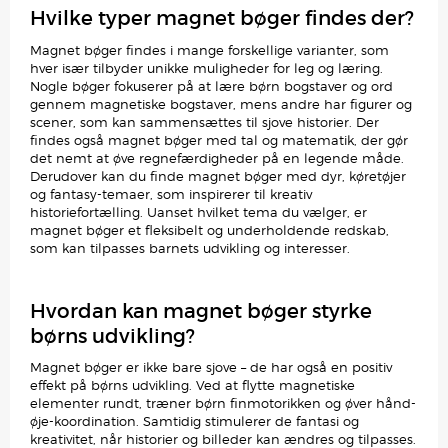
Hvilke typer magnet bøger findes der?
Magnet bøger findes i mange forskellige varianter, som
hver især tilbyder unikke muligheder for leg og læring.
Nogle bøger fokuserer på at lære børn bogstaver og ord
gennem magnetiske bogstaver, mens andre har figurer og
scener, som kan sammensættes til sjove historier. Der
findes også magnet bøger med tal og matematik, der gør
det nemt at øve regnefærdigheder på en legende måde.
Derudover kan du finde magnet bøger med dyr, køretøjer
og fantasy-temaer, som inspirerer til kreativ
historiefortælling. Uanset hvilket tema du vælger, er
magnet bøger et fleksibelt og underholdende redskab,
som kan tilpasses barnets udvikling og interesser.
Hvordan kan magnet bøger styrke
børns udvikling?
Magnet bøger er ikke bare sjove – de har også en positiv
effekt på børns udvikling. Ved at flytte magnetiske
elementer rundt, træner børn finmotorikken og øver hånd-
øje-koordination. Samtidig stimulerer de fantasi og
kreativitet, når historier og billeder kan ændres og tilpasses.