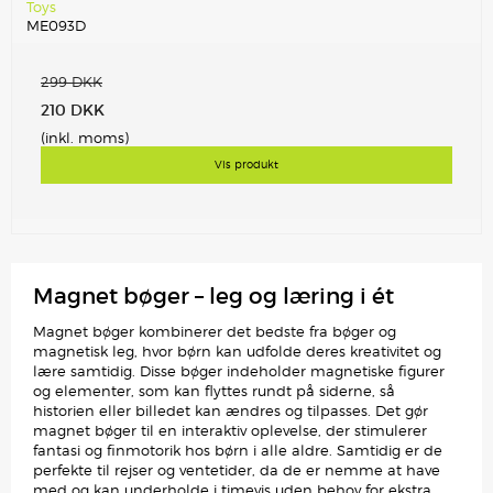
Toys
ME093D
299 DKK
210 DKK
(inkl. moms)
Vis produkt
Magnet bøger – leg og læring i ét
Magnet bøger kombinerer det bedste fra bøger og
magnetisk leg, hvor børn kan udfolde deres kreativitet og
lære samtidig. Disse bøger indeholder magnetiske figurer
og elementer, som kan flyttes rundt på siderne, så
historien eller billedet kan ændres og tilpasses. Det gør
magnet bøger til en interaktiv oplevelse, der stimulerer
fantasi og finmotorik hos børn i alle aldre. Samtidig er de
perfekte til rejser og ventetider, da de er nemme at have
med og kan underholde i timevis uden behov for ekstra