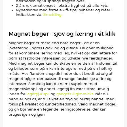
nærheden og vil springe fragten over.
2 års reklamationsret – ekstra tryghed på alle køb.
Nyhedsbrev med fordele – få tips, nyheder og idéer i
indbakken via
tilmelding
.
Magnet bøger – sjov og læring i ét klik
Magnet bøger er mere end bare bøger – de er en
investering i børns udvikling og glæde. De giver mulighed
for at kombinere læring med leg, hvilket gør det lettere for
børn at fastholde interessen og udvikle nye færdigheder.
Med magnet bøger kan du skabe en verden af historier, tal
og billeder, som børn kan interagere med på en helt ny
måde. Hos Randomshop.dk finder du et bredt udvalg af
magnet bøger, der passer til mange forskellige aldre og
interesser. Samtidig kan du nemt supplere med
magnetiske spil og andet legetøj fra vores store udvalg
inden for
legetøj & spil
og
gadgets & gimmicks
. Når du
handler hos os, er du sikret en tryg og hurtig handel med
fokus på kvalitet og kundetilfredshed. Vælg magnet bøger,
og giv børnene en legende læringsoplevelse, der kan
bruges igen og igen.