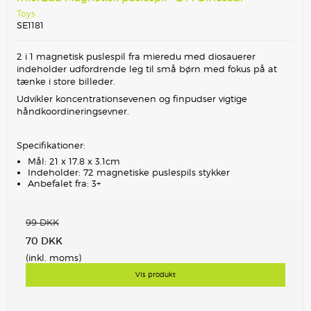
Toys
SE1181
2 i 1 magnetisk puslespil fra mieredu med diosauerer
indeholder udfordrende leg til små børn med fokus på at
tænke i store billeder.
Udvikler koncentrationsevenen og finpudser vigtige
håndkoordineringsevner.
Specifikationer:
Mål: 21 x 17.8 x 3.1cm
Indeholder: 72 magnetiske puslespils stykker
Anbefalet fra: 3+
99 DKK
70 DKK
(inkl. moms)
Vis produkt