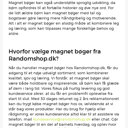
Magnet bøger kan også understøtte sproglig udvikling, da
børn opfordres til at fortælle historier og øve nye ord. For
de lidt ældre børn kan magnet bøger med tal og
bogstaver gøre læring mere håndgribelig og motiverende.
Alt i alt er magnet bøger en alsidig måde at kombinere leg
og læring, som kan tilpasses mange forskellige behov og
aldre.
Hvorfor vælge magnet bøger fra
Randomshop.dk?
Når du handler magnet bøger hos Randomshop.dk, får du
adgang til et nøje udvalgt sortiment, som kombinerer
kvalitet, sjov og læring. Vi forstår, at magnet bøger skal
være både holdbare og inspirerende, så børn kan få glæde
af dem i lang tid. Vores fokus på hurtig levering og god
kundeservice sikrer, at du får en problemfri oplevelse fra
start til slut. Med 30 dages returret og 2 års reklamationsret
kan du trygt købe magnet bøger hos os, velvidende at vi
står bag vores produkter. Har du brug for hjælp eller
rådgivning, er vores kundeservice altid klar til at assistere via
telefon, mail
kundeservice@randomshop.dk
eller chat. Gør
magnet bøger til en del af barnets hverdag, og oplev hvor