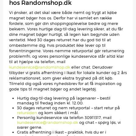
hos Randomshop.dk
Vi ønsker, at det skal være både nemt og trygt at købe
magnet bøger hos os. Derfor har vi samlet en række
fordele, som gør din shoppingoplevelse bedre og mere
bekvem. Vores hurtige dag-til-dag levering sikrer, at du får
dine magnet bøger hurtigt, så legen kan begynde uden
ventetid. Med 30 dages returret har du god tid til at
ombestemme dig, hvis produktet ikke lever op til
forventningerne. Vores nemme returportal gør returnering
problemfri, og vores personlige kundeservice står altid klar
til at hjælpe via telefon, mail
kundeservice@randomshop.dk
eller chat. Derudover
tilbyder vi gratis afhentning i Ikast for lokale kunder og 2 års
reklamationsret, som giver ekstra tryghed på dit køb.
Tilmeld dig også vores nyhedsbrev for at få inspiration og
gode tips til magnet bøger og andet legetøj.
Hurtig dag-til-dag levering på lagervarer – bestil
mandag til fredag inden kl. 12.00.
30 dages returret og nem returportal – start retur på
retursiden
og kom sikkert i mål.
Personlig kundeservice via telefon 30911317, mail
kundeservice@randomshop.dk
og chat – spørg løs, vi
svarer gerne.
Gratis afhentning i Ikast – praktisk, hvis du er i