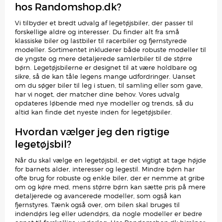
hos Randomshop.dk?
Vi tilbyder et bredt udvalg af legetøjsbiler, der passer til
forskellige aldre og interesser. Du finder alt fra små
klassiske biler og lastbiler til racerbiler og fjernstyrede
modeller. Sortimentet inkluderer både robuste modeller til
de yngste og mere detaljerede samlerbiler til de større
børn. Legetøjsbilerne er designet til at være holdbare og
sikre, så de kan tåle legens mange udfordringer. Uanset
om du søger biler til leg i stuen, til samling eller som gave,
har vi noget, der matcher dine behov. Vores udvalg
opdateres løbende med nye modeller og trends, så du
altid kan finde det nyeste inden for legetøjsbiler.
Hvordan vælger jeg den rigtige
legetøjsbil?
Når du skal vælge en legetøjsbil, er det vigtigt at tage højde
for barnets alder, interesser og legestil. Mindre børn har
ofte brug for robuste og enkle biler, der er nemme at gribe
om og køre med, mens større børn kan sætte pris på mere
detaljerede og avancerede modeller, som også kan
fjernstyres. Tænk også over, om bilen skal bruges til
indendørs leg eller udendørs, da nogle modeller er bedre