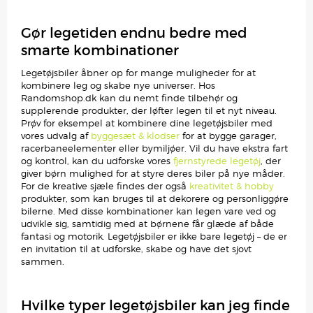
Gør legetiden endnu bedre med
smarte kombinationer
Legetøjsbiler åbner op for mange muligheder for at
kombinere leg og skabe nye universer. Hos
Randomshop.dk kan du nemt finde tilbehør og
supplerende produkter, der løfter legen til et nyt niveau.
Prøv for eksempel at kombinere dine legetøjsbiler med
vores udvalg af
byggesæt & klodser
for at bygge garager,
racerbaneelementer eller bymiljøer. Vil du have ekstra fart
og kontrol, kan du udforske vores
fjernstyrede legetøj
, der
giver børn mulighed for at styre deres biler på nye måder.
For de kreative sjæle findes der også
kreativitet & hobby
produkter, som kan bruges til at dekorere og personliggøre
bilerne. Med disse kombinationer kan legen vare ved og
udvikle sig, samtidig med at børnene får glæde af både
fantasi og motorik. Legetøjsbiler er ikke bare legetøj – de er
en invitation til at udforske, skabe og have det sjovt
sammen.
Hvilke typer legetøjsbiler kan jeg finde