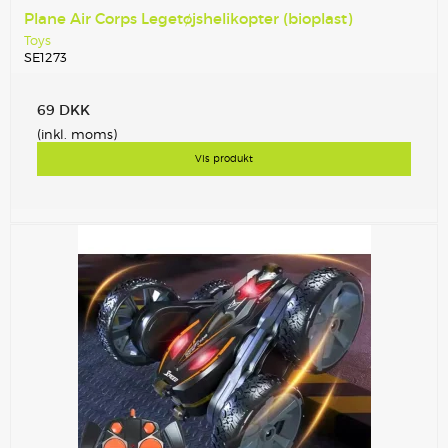
Plane Air Corps Legetøjshelikopter (bioplast)
Toys
SE1273
69 DKK
(inkl. moms)
Vis produkt