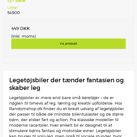
137 dele
Leker
54900
449 DKK
(inkl. moms)
Vis produkt
Legetøjsbiler der tænder fantasien og
skaber leg
Legetøjsbiler er mere end bare små køretøjer – de er
nøglen til timevis af leg, læring og kreativ udfoldelse. Hos
Randomshop.dk finder du et bredt udvalg af legetøjsbiler,
der passer til både de mindste bilentusiaster og de større
børn, der elsker fart og action. Fra klassiske modeller til
moderne racerbiler, hver enkelt bil er designet til at
stimulere børns fantasi og motoriske evner. Legetøjsbiler
kan bruges til solo-leg, men også til sociale stunder, hvor