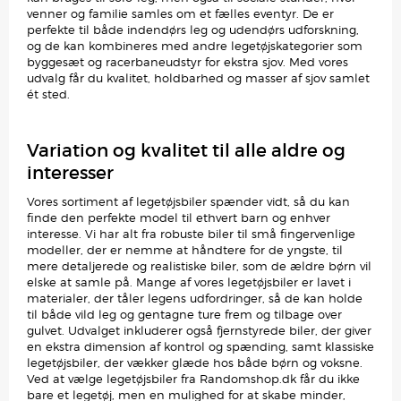
venner og familie samles om et fælles eventyr. De er
perfekte til både indendørs leg og udendørs udforskning,
og de kan kombineres med andre legetøjskategorier som
byggesæt og racerbaneudstyr for ekstra sjov. Med vores
udvalg får du kvalitet, holdbarhed og masser af sjov samlet
ét sted.
Variation og kvalitet til alle aldre og
interesser
Vores sortiment af legetøjsbiler spænder vidt, så du kan
finde den perfekte model til ethvert barn og enhver
interesse. Vi har alt fra robuste biler til små fingervenlige
modeller, der er nemme at håndtere for de yngste, til
mere detaljerede og realistiske biler, som de ældre børn vil
elske at samle på. Mange af vores legetøjsbiler er lavet i
materialer, der tåler legens udfordringer, så de kan holde
til både vild leg og gentagne ture frem og tilbage over
gulvet. Udvalget inkluderer også fjernstyrede biler, der giver
en ekstra dimension af kontrol og spænding, samt klassiske
legetøjsbiler, der vækker glæde hos både børn og voksne.
Ved at vælge legetøjsbiler fra Randomshop.dk får du ikke
bare et legetøj, men en mulighed for at skabe minder,