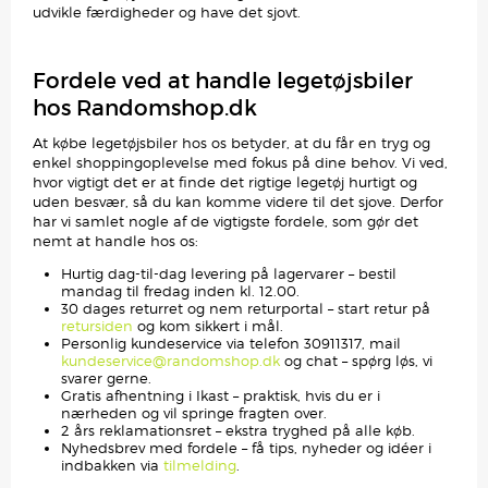
udvikle færdigheder og have det sjovt.
Fordele ved at handle legetøjsbiler
hos Randomshop.dk
At købe legetøjsbiler hos os betyder, at du får en tryg og
enkel shoppingoplevelse med fokus på dine behov. Vi ved,
hvor vigtigt det er at finde det rigtige legetøj hurtigt og
uden besvær, så du kan komme videre til det sjove. Derfor
har vi samlet nogle af de vigtigste fordele, som gør det
nemt at handle hos os:
Hurtig dag-til-dag levering på lagervarer – bestil
mandag til fredag inden kl. 12.00.
30 dages returret og nem returportal – start retur på
retursiden
og kom sikkert i mål.
Personlig kundeservice via telefon 30911317, mail
kundeservice@randomshop.dk
og chat – spørg løs, vi
svarer gerne.
Gratis afhentning i Ikast – praktisk, hvis du er i
nærheden og vil springe fragten over.
2 års reklamationsret – ekstra tryghed på alle køb.
Nyhedsbrev med fordele – få tips, nyheder og idéer i
indbakken via
tilmelding
.