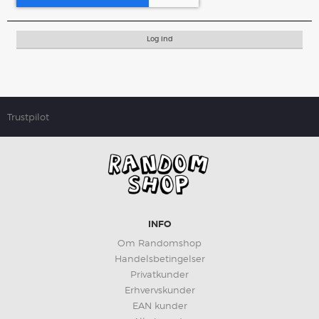
Log ind
Trustpilot
INFO
Om Randomshop
Handelsbetingelser
Privatkunder
Erhvervskunder
EAN kunder