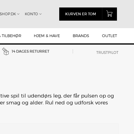
SHOP.DK
KONTO
KURVEN ER TOM
& TILBEHØR
HJEM & HAVE
BRANDS
OUTLET
14 DAGES RETURRET
TRUSTPILOT
ive spil til udendørs leg, der får pulsen op og
ver smag og alder. Rul ned og udforsk vores