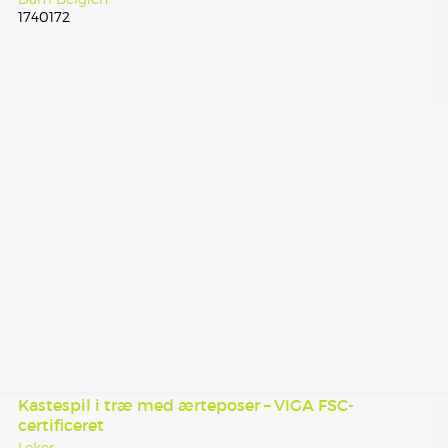
1740172
Kastespil i træ med ærteposer – VIGA FSC-
certificeret
Leker