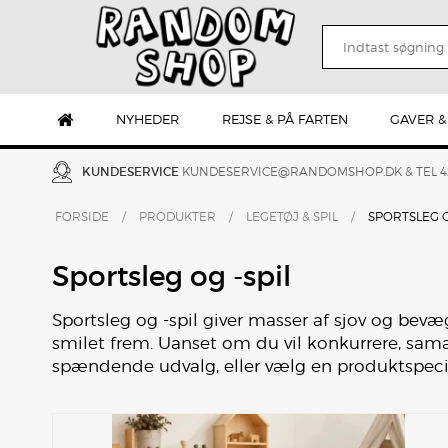
NYHEDER
REJSE & PÅ FARTEN
GAVER &
KUNDESERVICE
KUNDESERVICE@RANDOMSHOP.DK
& TEL 
FORSIDE
/
PRODUKTER
/
LEGETØJ & SPIL
/
SPORTSLEG O
Sportsleg og -spil
Sportsleg og -spil giver masser af sjov og bevæg
smilet frem. Uanset om du vil konkurrere, sama
spændende udvalg, eller vælg en produktspecifi