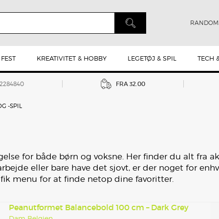
RANDOM
 FEST
KREATIVITET & HOBBY
LEGETØJ & SPIL
TECH 
42284840
FRA 32.00
G -SPIL
else for både børn og voksne. Her finder du alt fra akt
rbejde eller bare have det sjovt, er der noget for enh
k menu for at finde netop dine favoritter.
Peanutformet Balancebold 100 cm – Dark Grey
Dam Belgien