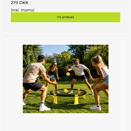
279 DKK
(inkl. moms)
Vis produkt