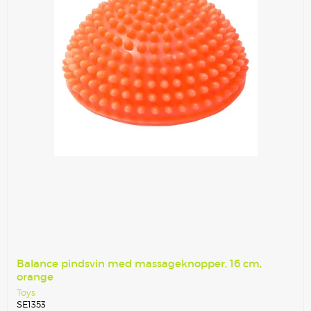
Balance pindsvin med massageknopper, 16 cm,
orange
Toys
SE1353