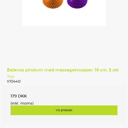
Balance pindsvin med massageknopper, 16 cm, 5 stk
Toys
V10440
179 DKK
(inkl. moms)
Vis produkt