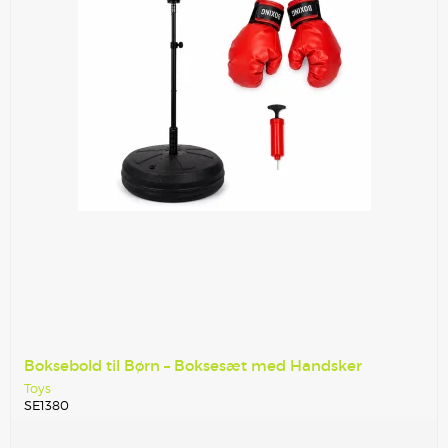
Boksebold til Børn – Boksesæt med Handsker
Toys
SE1380