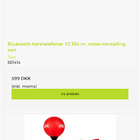
Bluetooth høretelefoner VJ 364 m. noise-cancelling,
sort
Toys
SE1414
399 DKK
(inkl. moms)
Vis produkt