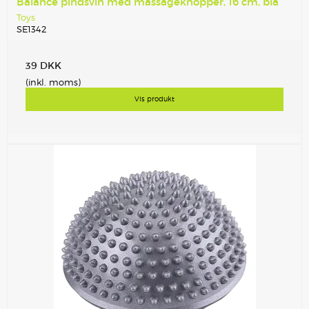
Balance pindsvin med massageknopper, 16 cm, blå
Toys
SE1342
39 DKK
(inkl. moms)
Vis produkt