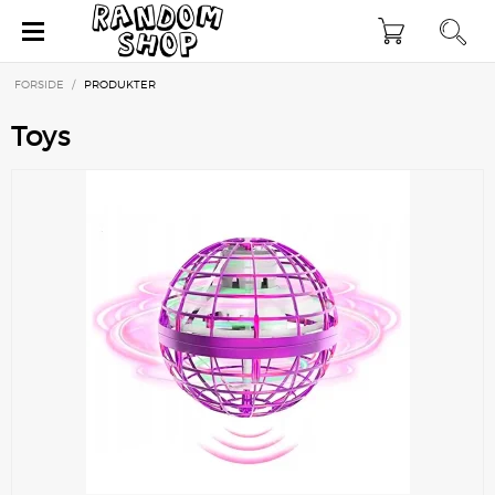
×
FORSIDE
/
PRODUKTER
Toys