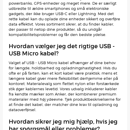
powerbanks, GPS-enheder og meget mere. De er særligt
udbredte til ældre smartphones og små elektroniske
gadgets, der ikke bruger USB-C eller Lightning. Med det
rette kabel kan du oplade dine enheder sikkert og overføre
data effektivt. Vores sortiment sikrer, at du finder kabler,
der passer til netop dine produkter, så du undgår
kompatibilitetsproblemer og får den bedste ydelse.
Hvordan vælger jeg det rigtige USB -
USB Micro kabel?
Valget af USB - USB Micro kabel afhænger af dine behov
for længde, holdbarhed og opladningshastighed. Hvis du
ofte er på farten, kan et kort kabel være praktisk, mens et
længere kabel giver mere fleksibilitet derhjemme eller på
kontoret. Materialevalg som flettet nylon eller forstærkede
stik øger kablernes levetid. Vores udvalg inkluderer kabler
fra kendte mærker som Anker, der kombinerer premium
materialer med høj ydeevne. Tjek produktbeskrivelserne for
at finde det kabel, der matcher dine krav til opladning og
dataoverførsel.
Hvordan sikrer jeg mig hjælp, hvis jeg
har spørgsmål eller problemer?