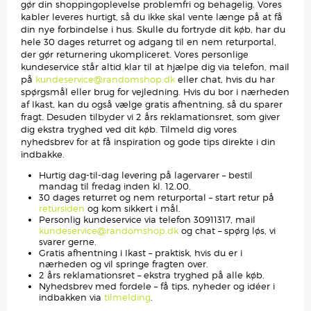
gør din shoppingoplevelse problemfri og behagelig. Vores
kabler leveres hurtigt, så du ikke skal vente længe på at få
din nye forbindelse i hus. Skulle du fortryde dit køb, har du
hele 30 dages returret og adgang til en nem returportal,
der gør returnering ukompliceret. Vores personlige
kundeservice står altid klar til at hjælpe dig via telefon, mail
på
kundeservice@randomshop.dk
eller chat, hvis du har
spørgsmål eller brug for vejledning. Hvis du bor i nærheden
af Ikast, kan du også vælge gratis afhentning, så du sparer
fragt. Desuden tilbyder vi 2 års reklamationsret, som giver
dig ekstra tryghed ved dit køb. Tilmeld dig vores
nyhedsbrev for at få inspiration og gode tips direkte i din
indbakke.
Hurtig dag-til-dag levering på lagervarer – bestil
mandag til fredag inden kl. 12.00.
30 dages returret og nem returportal – start retur på
retursiden
og kom sikkert i mål.
Personlig kundeservice via telefon 30911317, mail
kundeservice@randomshop.dk
og chat – spørg løs, vi
svarer gerne.
Gratis afhentning i Ikast – praktisk, hvis du er i
nærheden og vil springe fragten over.
2 års reklamationsret – ekstra tryghed på alle køb.
Nyhedsbrev med fordele – få tips, nyheder og idéer i
indbakken via
tilmelding
.