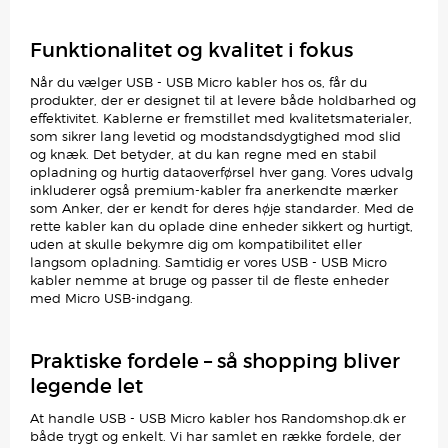
Funktionalitet og kvalitet i fokus
Når du vælger USB - USB Micro kabler hos os, får du
produkter, der er designet til at levere både holdbarhed og
effektivitet. Kablerne er fremstillet med kvalitetsmaterialer,
som sikrer lang levetid og modstandsdygtighed mod slid
og knæk. Det betyder, at du kan regne med en stabil
opladning og hurtig dataoverførsel hver gang. Vores udvalg
inkluderer også premium-kabler fra anerkendte mærker
som Anker, der er kendt for deres høje standarder. Med de
rette kabler kan du oplade dine enheder sikkert og hurtigt,
uden at skulle bekymre dig om kompatibilitet eller
langsom opladning. Samtidig er vores USB - USB Micro
kabler nemme at bruge og passer til de fleste enheder
med Micro USB-indgang.
Praktiske fordele – så shopping bliver
legende let
At handle USB - USB Micro kabler hos Randomshop.dk er
både trygt og enkelt. Vi har samlet en række fordele, der