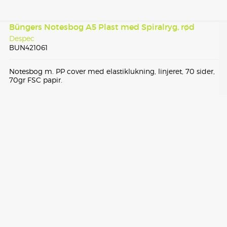
Büngers Notesbog A5 Plast med Spiralryg, rød
Despec
BUN421061
Notesbog m. PP cover med elastiklukning, linjeret, 70 sider,
70gr FSC papir.