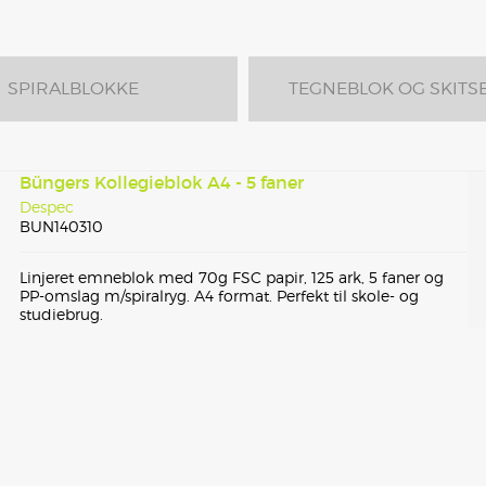
SPIRALBLOKKE
TEGNEBLOK OG SKITS
Büngers Kollegieblok A4 - 5 faner
Despec
BUN140310
Linjeret emneblok med 70g FSC papir, 125 ark, 5 faner og
PP-omslag m/spiralryg. A4 format. Perfekt til skole- og
studiebrug.