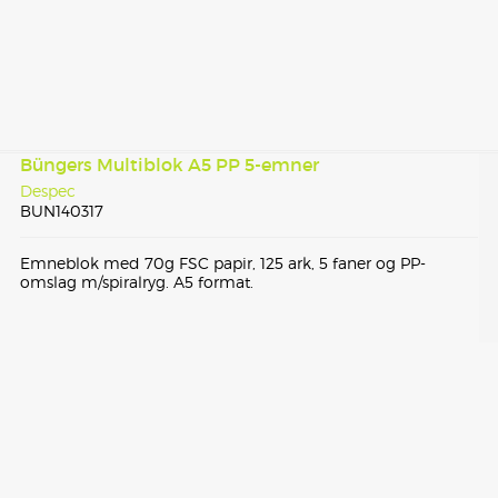
Büngers Multiblok A5 PP 5-emner
Despec
BUN140317
Emneblok med 70g FSC papir, 125 ark, 5 faner og PP-
omslag m/spiralryg. A5 format.