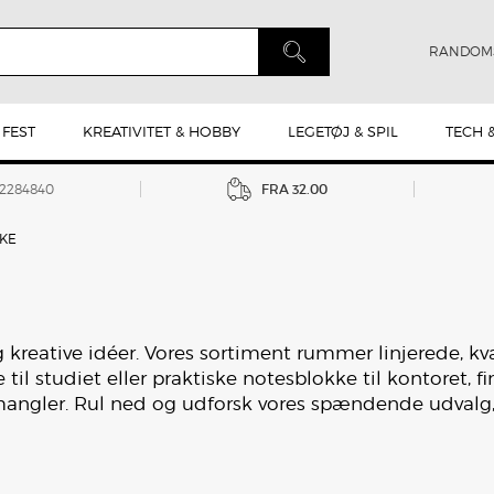
RANDOM
 FEST
KREATIVITET & HOBBY
LEGETØJ & SPIL
TECH 
42284840
FRA 32.00
KE
g kreative idéer. Vores sortiment rummer linjerede, kv
l studiet eller praktiske notesblokke til kontoret, fi
 mangler. Rul ned og udforsk vores spændende udvalg,