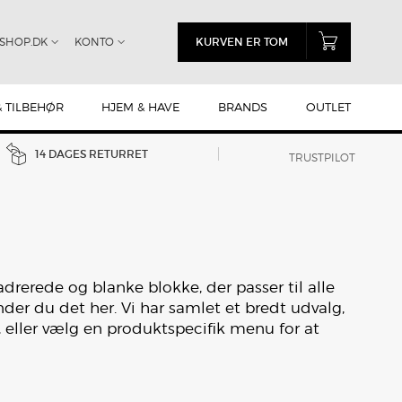
SHOP.DK
KONTO
KURVEN ER TOM
& TILBEHØR
HJEM & HAVE
BRANDS
OUTLET
14 DAGES RETURRET
TRUSTPILOT
adrerede og blanke blokke, der passer til alle
nder du det her. Vi har samlet et bredt udvalg,
 eller vælg en produktspecifik menu for at