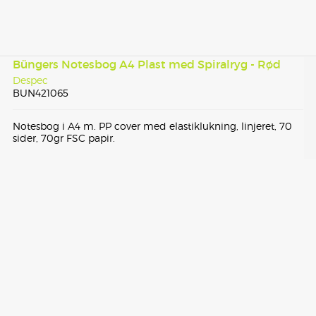
Büngers Notesbog A4 Plast med Spiralryg - Rød
Despec
BUN421065
Notesbog i A4 m. PP cover med elastiklukning, linjeret, 70
sider, 70gr FSC papir.