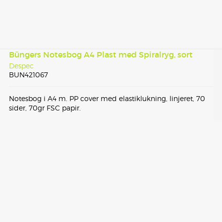
Büngers Notesbog A4 Plast med Spiralryg, sort
Despec
BUN421067
Notesbog i A4 m. PP cover med elastiklukning, linjeret, 70
sider, 70gr FSC papir.