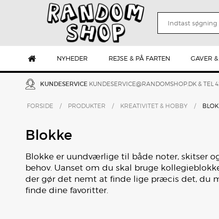
NYHEDER
REJSE & PÅ FARTEN
GAVER &
KUNDESERVICE
KUNDESERVICE@RANDOMSHOP.DK
& TEL 
FORSIDE
/
PRODUKTER
/
KREATIVITET & HOBBY
/
BLOK
Blokke
Blokke er uundværlige til både noter, skitser o
behov. Uanset om du skal bruge kollegieblokke ti
der gør det nemt at finde lige præcis det, du
finde dine favoritter.