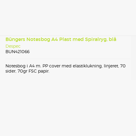
Büngers Notesbog A4 Plast med Spiralryg, blå
Despec
BUN421066
Notesbog i A4 m. PP cover med elastiklukning, linjeret, 70
sider, 70gr FSC papir.