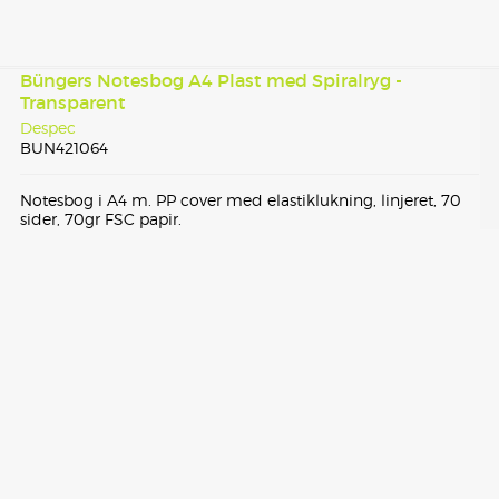
Büngers Notesbog A4 Plast med Spiralryg -
Transparent
Despec
BUN421064
Notesbog i A4 m. PP cover med elastiklukning, linjeret, 70
sider, 70gr FSC papir.