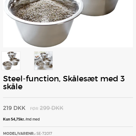
Steel-function, Skålesæt med 3
skåle
219 DKK
299 DKK
FØR
MODEL/VARENR.:
SE-72017