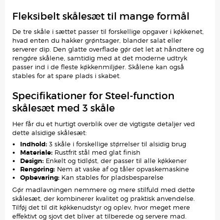
Fleksibelt skålesæt til mange formål
De tre skåle i sættet passer til forskellige opgaver i køkkenet,
hvad enten du hakker grøntsager, blander salat eller
serverer dip. Den glatte overflade gør det let at håndtere og
rengøre skålene, samtidig med at det moderne udtryk
passer ind i de fleste køkkenmiljøer. Skålene kan også
stables for at spare plads i skabet.
Specifikationer for Steel-function
skålesæt med 3 skåle
Her får du et hurtigt overblik over de vigtigste detaljer ved
dette alsidige skålesæt:
Indhold:
3 skåle i forskellige størrelser til alsidig brug
Materiale:
Rustfrit stål med glat finish
Design:
Enkelt og tidløst, der passer til alle køkkener
Rengøring:
Nem at vaske af og tåler opvaskemaskine
Opbevaring:
Kan stables for pladsbesparelse
Gør madlavningen nemmere og mere stilfuld med dette
skålesæt, der kombinerer kvalitet og praktisk anvendelse.
Tilføj det til dit køkkenudstyr og oplev, hvor meget mere
effektivt og sjovt det bliver at tilberede og servere mad.