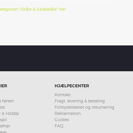
tegorien "Skåle & Salatskåle" her
IER
HJÆLPECENTER
Kontakt
 farten
Fragt, levering & betaling
est
Fortrydelsesret og returnering
et & Hobby
Reklamation
spil
Guides
lbehør
FAQ
ave