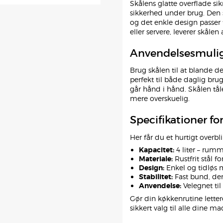
Skålens glatte overflade si
sikkerhed under brug. Den s
og det enkle design passer 
eller servere, leverer skålen
Anvendelsesmulig
Brug skålen til at blande de
perfekt til både daglig brug
går hånd i hånd. Skålen tål
mere overskuelig.
Specifikationer fo
Her får du et hurtigt overbl
Kapacitet:
4 liter – rumme
Materiale:
Rustfrit stål 
Design:
Enkel og tidløs 
Stabilitet:
Fast bund, der 
Anvendelse:
Velegnet til
Gør din køkkenrutine letter
sikkert valg til alle dine m