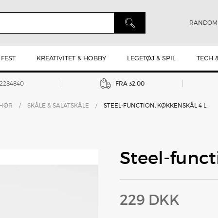
RANDOM
 FEST
KREATIVITET & HOBBY
LEGETØJ & SPIL
TECH 
42284840
FRA 32.00
EHØR
/
SKÅLE & SALATSKÅLE
/
STEEL-FUNCTION, KØKKENSKÅL 4 L.
Steel-funct
229 DKK