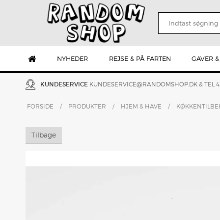
NYHEDER
REJSE & PÅ FARTEN
GAVER &
KUNDESERVICE
KUNDESERVICE@RANDOMSHOP.DK
& TEL 
FORSIDE
/
PRODUKTER
/
HJEM & HAVE
/
KØKKENTILB
Tilbage