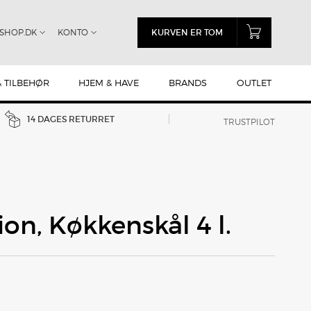
SHOP.DK
KONTO
KURVEN ER TOM
& TILBEHØR
HJEM & HAVE
BRANDS
OUTLET
14 DAGES RETURRET
TRUSTPILOT
ion, Køkkenskål 4 l.