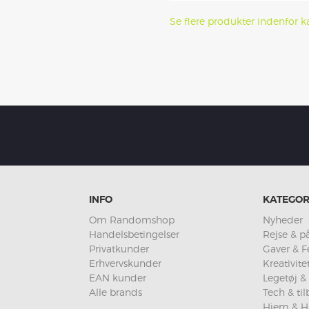
Se flere produkter indenfor ka
INFO
KATEGOR
Om Randomshop
Nyheder
Handelsbetingelser
Rejse & på
Privatkunder
Gaver & F
Erhvervskunder
Kreativit
EAN kunder
Legetøj & 
Alle brands
Tech & ti
Hjem & H