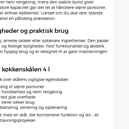
krer nem rengøring, mens den stabile bund giver
tore kapacitet gør det let at håndtere større portioner,
til enhver køkkenstil. Uanset om du skal røre, blande
 altid en pålidelig præstation.
heder og praktisk brug
j, anrette salater eller opbevare ingredienser. Den passer
 og festlige lejligheder, hvor funktionalitet og æstetik
er hyppig brug og er designet til at gøre madlavningen
r køkkenskålen 4 l
ik over skålens vigtigste egenskaber:
lig til større portioner
for holdbarhed og nem rengøring
med glat overflade
sikrer sikker brug
 blanding, servering og opbevaring
e med en skål, der kombinerer funktion og stil – et
adlavningsprojekter.