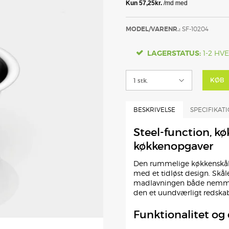
MODEL/VARENR.:
SF-10204
LAGERSTATUS:
1-2 HV
KØB
BESKRIVELSE
SPECIFIKAT
Steel-function, køk
køkkenopgaver
Den rummelige køkkenskål p
med et tidløst design. Skålen
madlavningen både nemmere
den et uundværligt redskab
Funktionalitet og