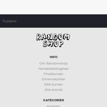
Trustpilot
INFO
Om Randomshop
Handelsbetingelser
Privatkunder
Erhvervskunder
EAN kunder
Alle brands
KATEGORIER
Nyheder