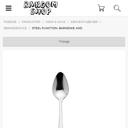
×
FORSIDE
/
PRODUKTER
/
HJEM & HAVE
/
KØKKENTILBEHØR
/
BØRNESERVICE
/
STEEL-FUNCTION, BARNESKE AND
Tilbage