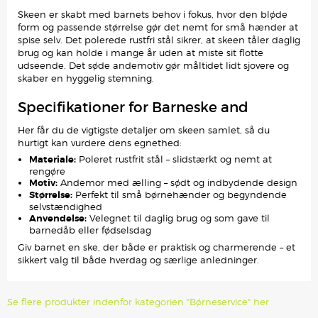
Skeen er skabt med barnets behov i fokus, hvor den bløde
form og passende størrelse gør det nemt for små hænder at
spise selv. Det polerede rustfri stål sikrer, at skeen tåler daglig
brug og kan holde i mange år uden at miste sit flotte
udseende. Det søde andemotiv gør måltidet lidt sjovere og
skaber en hyggelig stemning.
Specifikationer for Barneske and
Her får du de vigtigste detaljer om skeen samlet, så du
hurtigt kan vurdere dens egnethed:
Materiale:
Poleret rustfrit stål – slidstærkt og nemt at
rengøre
Motiv:
Andemor med ælling – sødt og indbydende design
Størrelse:
Perfekt til små børnehænder og begyndende
selvstændighed
Anvendelse:
Velegnet til daglig brug og som gave til
barnedåb eller fødselsdag
Giv barnet en ske, der både er praktisk og charmerende – et
sikkert valg til både hverdag og særlige anledninger.
Se flere produkter indenfor kategorien "Børneservice" her