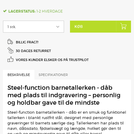
LAGERSTATUS:
1-2 HVERDAGE
KØB
BILLIG FRAGT!
30 DAGES RETURRET
VORES KUNDER ELSKER
OS PÅ TRUSTPILOT
BESKRIVELSE
SPECIFIKATIONER
Steel-function barnetallerken - dåb
med plads til indgravering – personlig
og holdbar gave til de mindste
Steel-function barnetallerken - dåb er en smuk og funktionel
tallerken i blankt rustfrit stål, designet med personlige
graveringer til barnets særlige dag. Tallerkenen har plads til
navn, dåbsdato, fødselsvægt og længde, hvilket gør den til
en unik og mindeværdig gave til dåb eller barsel.