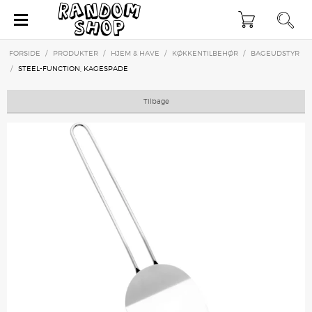
×
FORSIDE
/
PRODUKTER
/
HJEM & HAVE
/
KØKKENTILBEHØR
/
BAGEUDSTYR
/
STEEL-FUNCTION, KAGESPADE
Tilbage