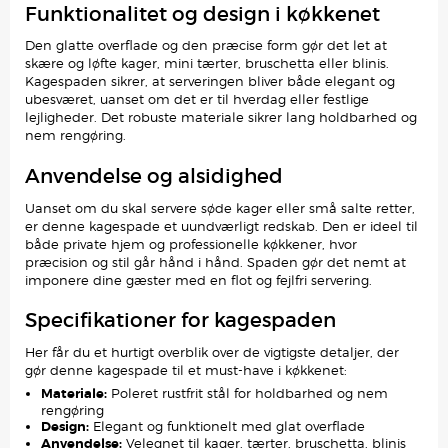
Funktionalitet og design i køkkenet
Den glatte overflade og den præcise form gør det let at
skære og løfte kager, mini tærter, bruschetta eller blinis.
Kagespaden sikrer, at serveringen bliver både elegant og
ubesværet, uanset om det er til hverdag eller festlige
lejligheder. Det robuste materiale sikrer lang holdbarhed og
nem rengøring.
Anvendelse og alsidighed
Uanset om du skal servere søde kager eller små salte retter,
er denne kagespade et uundværligt redskab. Den er ideel til
både private hjem og professionelle køkkener, hvor
præcision og stil går hånd i hånd. Spaden gør det nemt at
imponere dine gæster med en flot og fejlfri servering.
Specifikationer for kagespaden
Her får du et hurtigt overblik over de vigtigste detaljer, der
gør denne kagespade til et must-have i køkkenet:
Materiale:
Poleret rustfrit stål for holdbarhed og nem
rengøring
Design:
Elegant og funktionelt med glat overflade
Anvendelse:
Velegnet til kager, tærter, bruschetta, blinis