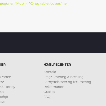
tegorien "Mobil-, PC- og tablet covers" her
IER
HJÆLPECENTER
Kontakt
 farten
Fragt, levering & betaling
est
Fortrydelsesret og returnering
et & Hobby
Reklamation
spil
Guides
lbehør
FAQ
ave