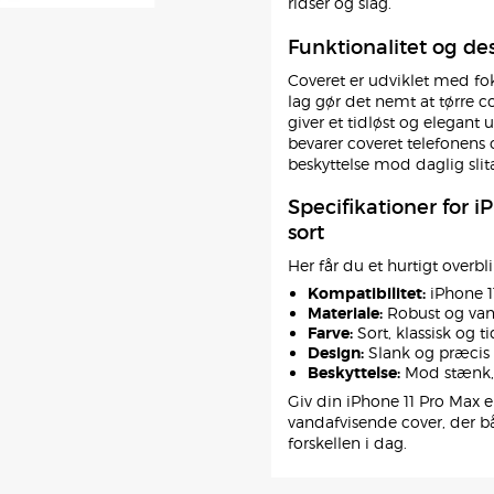
ridser og slag.
Funktionalitet og de
Coveret er udviklet med fo
lag gør det nemt at tørre co
giver et tidløst og elegant u
bevarer coveret telefonens 
beskyttelse mod daglig slit
Specifikationer for i
sort
Her får du et hurtigt overbl
Kompatibilitet:
iPhone 1
Materiale:
Robust og van
Farve:
Sort, klassisk og ti
Design:
Slank og præcis
Beskyttelse:
Mod stænk, 
Giv din iPhone 11 Pro Max e
vandafvisende cover, der bå
forskellen i dag.