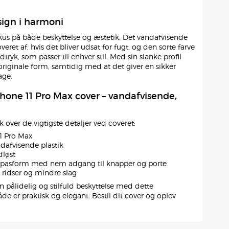
sign i harmoni
kus på både beskyttelse og æstetik. Det vandafvisende
veret af, hvis det bliver udsat for fugt, og den sorte farve
dtryk, som passer til enhver stil. Med sin slanke profil
originale form, samtidig med at det giver en sikker
age.
Phone 11 Pro Max cover – vandafvisende,
ik over de vigtigste detaljer ved coveret:
1 Pro Max
dafvisende plastik
dløst
 pasform med nem adgang til knapper og porte
ridser og mindre slag
n pålidelig og stilfuld beskyttelse med dette
de er praktisk og elegant. Bestil dit cover og oplev