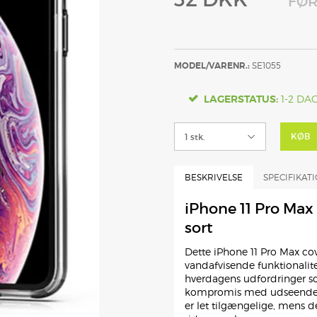
FØ
MODEL/VARENR.:
SE1055
LAGERSTATUS:
1-2 DA
KØB
BESKRIVELSE
SPECIFIKAT
iPhone 11 Pro Max 
sort
Dette iPhone 11 Pro Max cov
vandafvisende funktionalite
hverdagens udfordringer s
kompromis med udseendet. 
er let tilgængelige, mens d