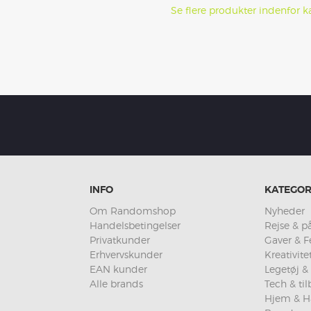
Se flere produkter indenfor ka
INFO
KATEGOR
Om Randomshop
Nyheder
Handelsbetingelser
Rejse & på
Privatkunder
Gaver & F
Erhvervskunder
Kreativit
EAN kunder
Legetøj & 
Alle brands
Tech & ti
Hjem & H