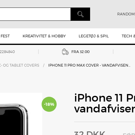
RANDOM
 FEST
KREATIVITET & HOBBY
LEGETØJ & SPIL
TECH 
42284840
FRA 32.00
C- OG TABLET COVERS
/
IPHONE 11 PRO MAX COVER - VANDAFVISENDE, SORT
iPhone 11 P
-18%
vandafvisen
32 DKK