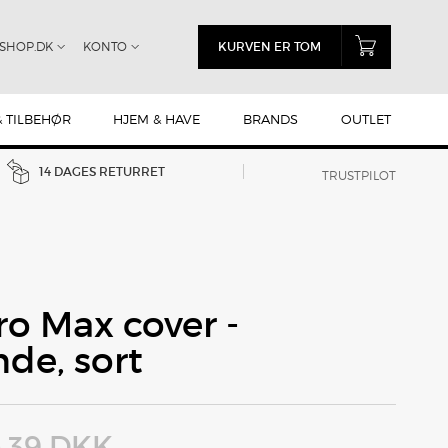
SHOP.DK
KONTO
KURVEN ER TOM
& TILBEHØR
HJEM & HAVE
BRANDS
OUTLET
14 DAGES RETURRET
TRUSTPILOT
ro Max cover -
de, sort
39 DKK