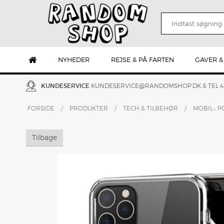
NYHEDER
REJSE & PÅ FARTEN
GAVER &
KUNDESERVICE
KUNDESERVICE@RANDOMSHOP.DK
& TEL 
FORSIDE
/
PRODUKTER
/
TECH & TILBEHØR
/
MOBIL-, P
Tilbage