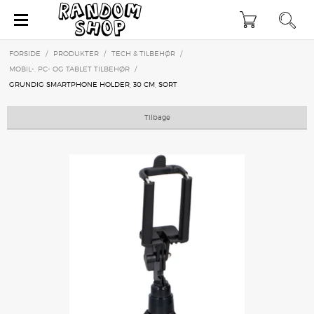
×
FORSIDE
/
PRODUKTER
/
TECH & TILBEHØR
/
MOBIL-, PC- OG TABLET TILBEHØR
/
GRUNDIG SMARTPHONE HOLDER, 30 CM, SORT
Tilbage