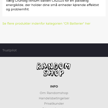
Vælg Grundig lithium batteri CR2025 for en pålidelig
energikilde, der holder dine små enheder kørende effektivt
og problemfrit.
Se flere produkter indenfor kategorien "CR Batterier" her
Trustpilot
INFO
Om Randomshop
Handelsbetingelser
Privatkunder