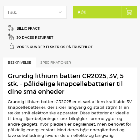
KØB
BILLIG FRAGT!
30 DAGES RETURRET
VORES KUNDER ELSKER
OS PÅ TRUSTPILOT
BESKRIVELSE
SPECIFIKATIONER
Grundig lithium batteri CR2025, 3V, 5
stk. – pålidelige knapcellebatterier til
dine små enheder
Grundig lithium batteri CR2025 er et sæt af fem kraftfulde 3V
knapcellebatterier, der sikrer langvarig og stabil strøm til en
række små elektroniske apparater. Disse batterier er ideelle
til brug i fjernbetjeninger, ure, bilnøgler, lommelygter og
andre gadgets, hvor pladsen er begrænset, men behovet for
pålidelig energi er stort. Med deres høje energitæthed og
lave selvafladning leverer de en effektiv og langvarig