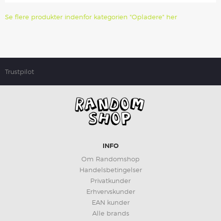
Se flere produkter indenfor kategorien "Opladere" her
Trustpilot
INFO
Om Randomshop
Handelsbetingelser
Privatkunder
Erhvervskunder
EAN kunder
Alle brands