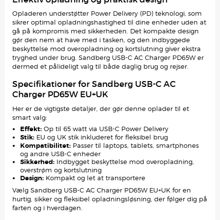
Opladeren understøtter Power Delivery (PD) teknologi, som
sikrer optimal opladningshastighed til dine enheder uden at
gå på kompromis med sikkerheden. Det kompakte design
gør den nem at have med i tasken, og den indbyggede
beskyttelse mod overopladning og kortslutning giver ekstra
tryghed under brug. Sandberg USB-C AC Charger PD65W er
dermed et pålideligt valg til både daglig brug og rejser.
Specifikationer for Sandberg USB-C AC
Charger PD65W EU+UK
Her er de vigtigste detaljer, der gør denne oplader til et
smart valg:
Effekt:
Op til 65 watt via USB-C Power Delivery
Stik:
EU og UK stik inkluderet for fleksibel brug
Kompatibilitet:
Passer til laptops, tablets, smartphones
og andre USB-C enheder
Sikkerhed:
Indbygget beskyttelse mod overopladning,
overstrøm og kortslutning
Design:
Kompakt og let at transportere
Vælg Sandberg USB-C AC Charger PD65W EU+UK for en
hurtig, sikker og fleksibel opladningsløsning, der følger dig på
farten og i hverdagen.