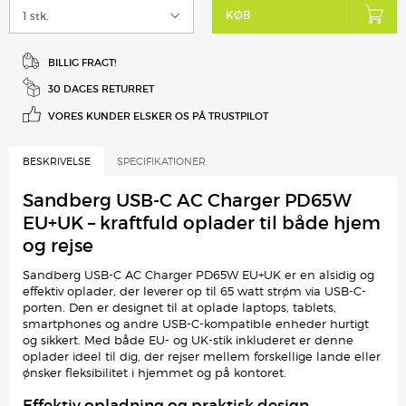
KØB
BILLIG FRAGT!
30 DAGES RETURRET
VORES KUNDER ELSKER
OS PÅ TRUSTPILOT
BESKRIVELSE
SPECIFIKATIONER
Sandberg USB-C AC Charger PD65W
EU+UK – kraftfuld oplader til både hjem
og rejse
Sandberg USB-C AC Charger PD65W EU+UK er en alsidig og
effektiv oplader, der leverer op til 65 watt strøm via USB-C-
porten. Den er designet til at oplade laptops, tablets,
smartphones og andre USB-C-kompatible enheder hurtigt
og sikkert. Med både EU- og UK-stik inkluderet er denne
oplader ideel til dig, der rejser mellem forskellige lande eller
ønsker fleksibilitet i hjemmet og på kontoret.
Effektiv opladning og praktisk design