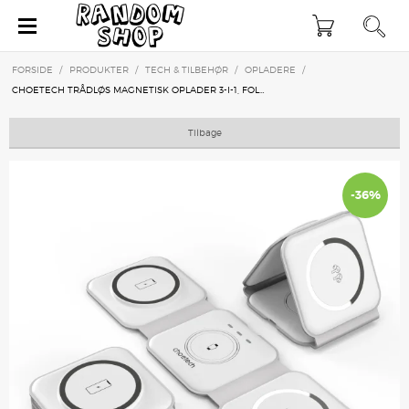
×
FORSIDE
/
PRODUKTER
/
TECH & TILBEHØR
/
OPLADERE
/
CHOETECH TRÅDLØS MAGNETISK OPLADER 3-I-1, FOLDBAR, HVID
Tilbage
-36%