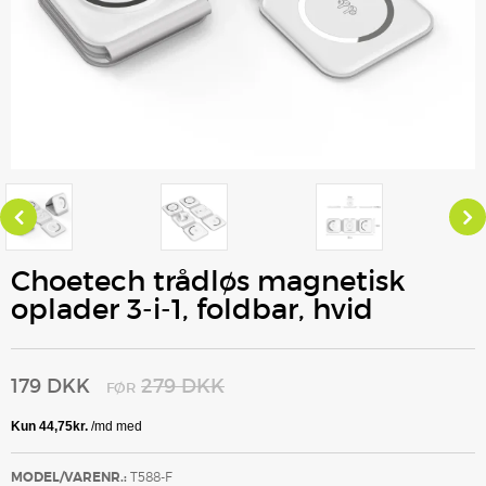
Choetech trådløs magnetisk
oplader 3-i-1, foldbar, hvid
179 DKK
279 DKK
FØR
MODEL/VARENR.:
T588-F