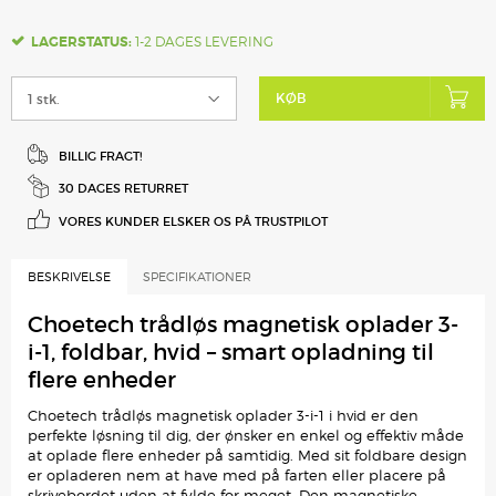
LAGERSTATUS:
1-2 DAGES LEVERING
KØB
BILLIG FRAGT!
30 DAGES RETURRET
VORES KUNDER ELSKER
OS PÅ TRUSTPILOT
BESKRIVELSE
SPECIFIKATIONER
Choetech trådløs magnetisk oplader 3-
i-1, foldbar, hvid – smart opladning til
flere enheder
Choetech trådløs magnetisk oplader 3-i-1 i hvid er den
perfekte løsning til dig, der ønsker en enkel og effektiv måde
at oplade flere enheder på samtidig. Med sit foldbare design
er opladeren nem at have med på farten eller placere på
skrivebordet uden at fylde for meget. Den magnetiske