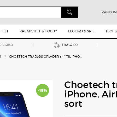
RANDOM
 FEST
KREATIVITET & HOBBY
LEGETØJ & SPIL
TECH 
42284840
FRA 32.00
E
/
CHOETECH TRÅDLØS OPLADER 3-I-1 TIL IPHONE, AIRPODS OG WATCH, 15W, SORT
Choetech tr
-18%
iPhone, Ai
sort