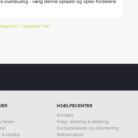
e overskuelig – vælg denne oplader og oplev fordelene
ategorien "Opladere" her
IER
HJÆLPECENTER
Kontakt
 farten
Fragt, levering & betaling
est
Fortrydelsesret og returnering
et & Hobby
Reklamation