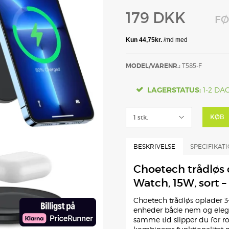
179 DKK
FØ
MODEL/VARENR.:
T585-F
LAGERSTATUS:
1-2 DA
KØB
BESKRIVELSE
SPECIFIKAT
Choetech trådløs o
Watch, 15W, sort –
Choetech trådløs oplader 3-
enheder både nem og elega
samme tid slipper du for r