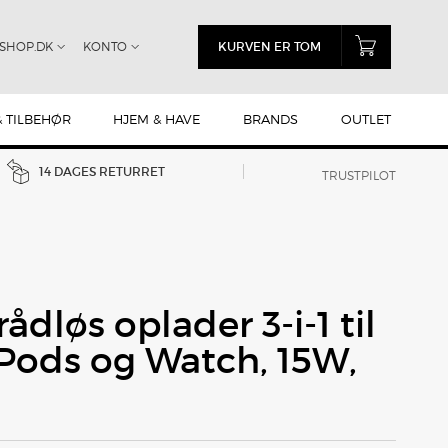
SHOP.DK
KONTO
KURVEN ER TOM
& TILBEHØR
HJEM & HAVE
BRANDS
OUTLET
14 DAGES RETURRET
TRUSTPILOT
ådløs oplader 3-i-1 til
rPods og Watch, 15W,