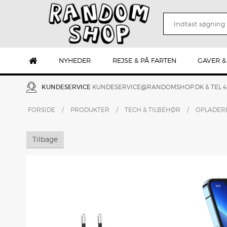
NYHEDER
REJSE & PÅ FARTEN
GAVER &
KUNDESERVICE
KUNDESERVICE@RANDOMSHOP.DK
& TEL 
FORSIDE
/
PRODUKTER
/
TECH & TILBEHØR
/
OPLADER
Tilbage