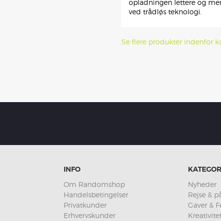
opladningen lettere og mer
ved trådløs teknologi.
Se flere produkter indenfor k
INFO
KATEGOR
Om Randomshop
Nyheder
Handelsbetingelser
Rejse & på
Privatkunder
Gaver & F
Erhvervskunder
Kreativit