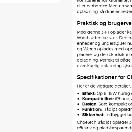
kombinerer funktionalitet m
eller natbordet. Med en saml
opladning, så dine enheder a
Praktisk og brugerve
Med denne 3-i-1 oplader k
Watch uden besvær. Den tr
enheder og understøtter hu
og Watch oplades med opti
placere, og den skridsikre 
opladning. Perfekt til båd
overskuelig opladningsløsn
Specifikationer for C
Her er de vigtigste detaljer
Effekt:
Op til 15W hurtig 
Kompatibilitet:
iPhone, 
Design:
Sort, kompakt og 
Funktion:
Trådløs opladn
Sikkerhed:
Indbygget be
Choetech trådløs oplader 3-i
effektiv og pladsbesparend