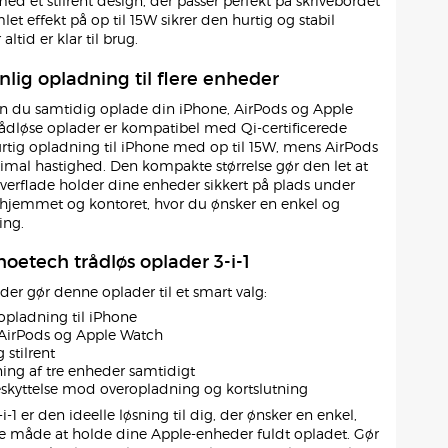
ed et stilrent design, der passer perfekt på skrivebordet
et effekt på op til 15W sikrer den hurtig og stabil
ltid er klar til brug.
nlig opladning til flere enheder
an du samtidig oplade din iPhone, AirPods og Apple
ådløse oplader er kompatibel med Qi-certificerede
rtig opladning til iPhone med op til 15W, mens AirPods
mal hastighed. Den kompakte størrelse gør den let at
overflade holder dine enheder sikkert på plads under
e hjemmet og kontoret, hvor du ønsker en enkel og
ing.
hoetech trådløs oplader 3-i-1
, der gør denne oplader til et smart valg:
opladning til iPhone
AirPods og Apple Watch
stilrent
ing af tre enheder samtidigt
skyttelse mod overopladning og kortslutning
-1 er den ideelle løsning til dig, der ønsker en enkel,
e måde at holde dine Apple-enheder fuldt opladet. Gør