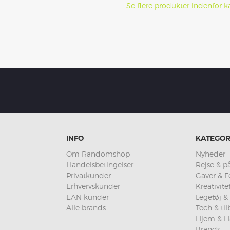
Se flere produkter indenfor k
INFO
KATEGOR
Om Randomshop
Nyheder
Handelsbetingelser
Rejse & på
Privatkunder
Gaver & F
Erhvervskunder
Kreativit
EAN kunder
Legetøj & 
Alle brands
Tech & ti
Hjem & H
Brands