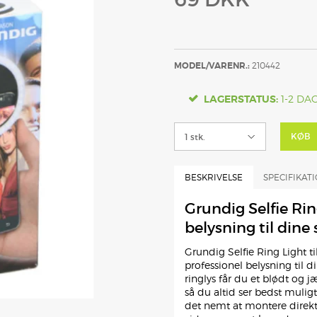
MODEL/VARENR.:
210442
LAGERSTATUS:
1-2 DA
KØB
BESKRIVELSE
SPECIFIKAT
Grundig Selfie Rin
belysning til dine 
Grundig Selfie Ring Light ti
professionel belysning til d
ringlys får du et blødt og j
så du altid ser bedst mulig
det nemt at montere direkte