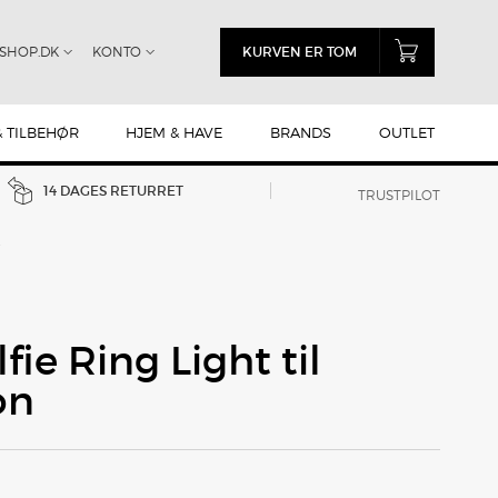
SHOP.DK
KONTO
KURVEN ER TOM
& TILBEHØR
HJEM & HAVE
BRANDS
OUTLET
14 DAGES RETURRET
TRUSTPILOT
ELEFON
fie Ring Light til
on