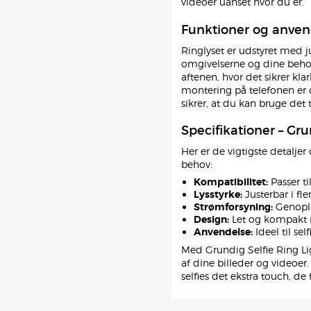
videoer uanset hvor du er.
Funktioner og anvend
Ringlyset er udstyret med ju
omgivelserne og dine behov.
aftenen, hvor det sikrer kl
montering på telefonen er d
sikrer, at du kan bruge det t
Specifikationer – Gru
Her er de vigtigste detaljer
behov:
Kompatibilitet:
Passer ti
Lysstyrke:
Justerbar i fle
Strømforsyning:
Genopla
Design:
Let og kompakt
Anvendelse:
Ideel til se
Med Grundig Selfie Ring Ligh
af dine billeder og videoer
selfies det ekstra touch, de 