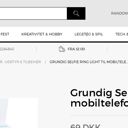
RANDOM
 FEST
KREATIVITET & HOBBY
LEGETØJ & SPIL
TECH 
42284840
FRA 32.00
, -UDSTYR & TILBEHØR
/
GRUNDIG SELFIE RING LIGHT TIL MOBILT
Grundig Sel
mobiltelef
69 DKK