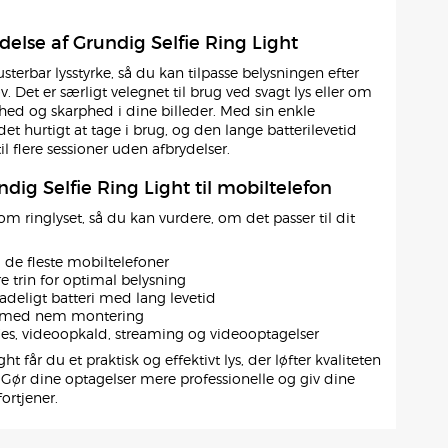
else af Grundig Selfie Ring Light
sterbar lysstyrke, så du kan tilpasse belysningen efter
 Det er særligt velegnet til brug ved svagt lys eller om
arhed og skarphed i dine billeder. Med sin enkle
et hurtigt at tage i brug, og den lange batterilevetid
il flere sessioner uden afbrydelser.
ndig Selfie Ring Light til mobiltelefon
 om ringlyset, så du kan vurdere, om det passer til dit
l de fleste mobiltelefoner
re trin for optimal belysning
deligt batteri med lang levetid
 med nem montering
lfies, videoopkald, streaming og videooptagelser
t får du et praktisk og effektivt lys, der løfter kvaliteten
. Gør dine optagelser mere professionelle og giv dine
fortjener.