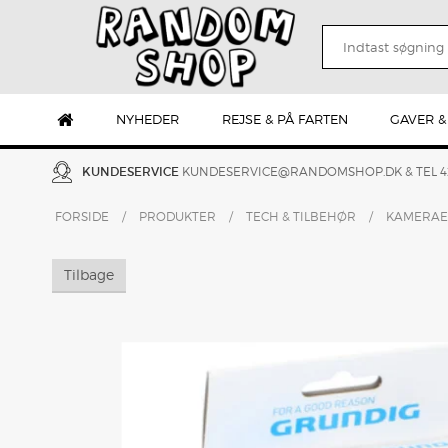
NYHEDER
REJSE & PÅ FARTEN
GAVER &
KUNDESERVICE
KUNDESERVICE@RANDOMSHOP.DK
& TEL 
FORSIDE
/
PRODUKTER
/
TECH & TILBEHØR
/
KAMERAER
Tilbage